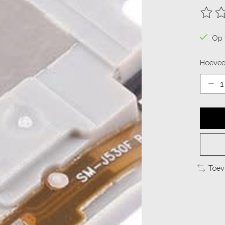
De be
Op 
Hoevee
Toev