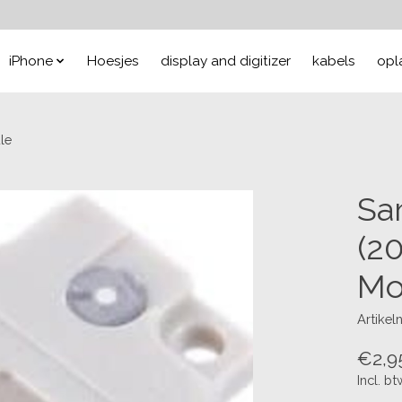
iPhone
Hoesjes
display and digitizer
kabels
opl
le
Sa
(2
Mo
Artike
€2,9
Incl. bt