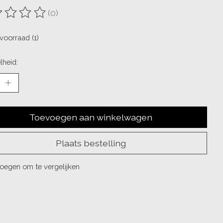
(0)
oordeling van dit product is
0
van de 5
voorraad (1)
lheid:
Toevoegen aan winkelwagen
Plaats bestelling
oegen om te vergelijken