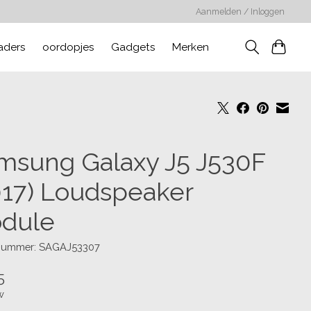
Aanmelden / Inloggen
aders
oordopjes
Gadgets
Merken
msung Galaxy J5 J530F
017) Loudspeaker
dule
lnummer: SAGAJ53307
5
w