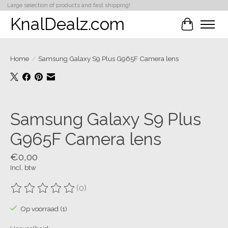
Large selection of products and fast shipping!
KnalDealz.com
Winkelwa
Home
/
Samsung Galaxy S9 Plus G965F Camera lens
Product image slideshow Items
Samsung Galaxy S9 Plus
G965F Camera lens
€0,00
Incl. btw
(0)
De beoordeling van dit product is
0
van de 5
Op voorraad (1)