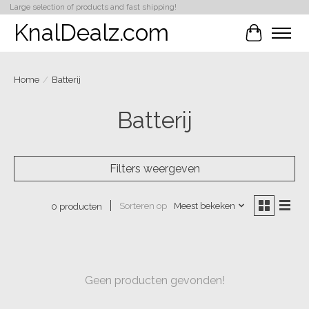
Large selection of products and fast shipping!
KnalDealz.com
Winkelwa
Home
/
Batterij
Batterij
Filters weergeven
Sorteren op
Meest bekeken
0 producten
Geen producten gevonden!