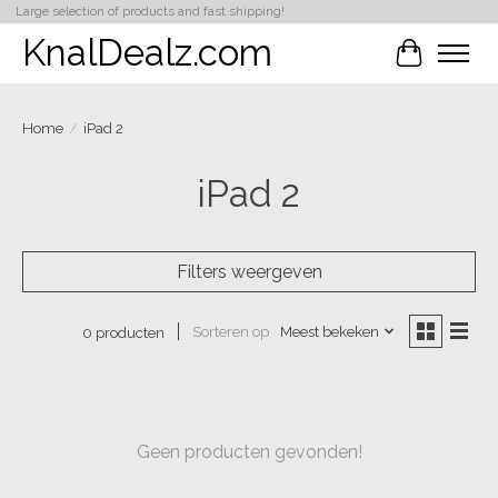
Large selection of products and fast shipping!
KnalDealz.com
Winkelwa
Home
/
iPad 2
iPad 2
Filters weergeven
Sorteren op
Meest bekeken
0 producten
Geen producten gevonden!