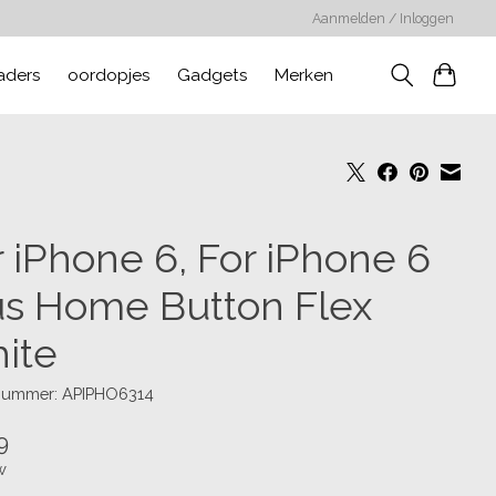
Aanmelden / Inloggen
aders
oordopjes
Gadgets
Merken
r iPhone 6, For iPhone 6
us Home Button Flex
ite
lnummer: APIPHO6314
9
w