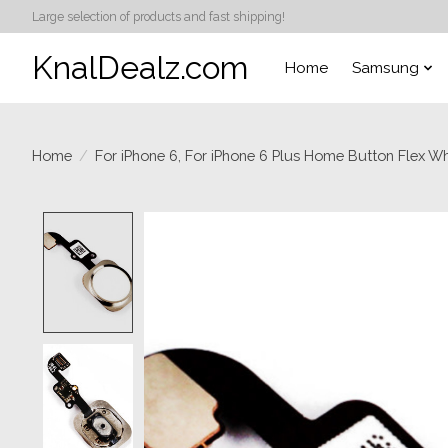
Large selection of products and fast shipping!
KnalDealz.com
Home
Samsung
Home
/
For iPhone 6, For iPhone 6 Plus Home Button Flex Wh
Product image slideshow Items