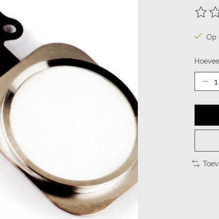
De be
Op 
Hoevee
Toev