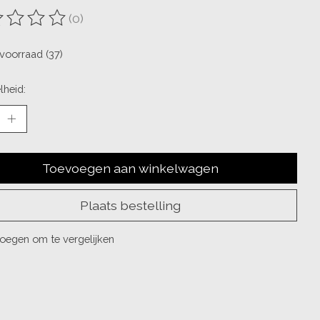
(0)
oordeling van dit product is
0
van de 5
voorraad (37)
lheid:
Toevoegen aan winkelwagen
Plaats bestelling
oegen om te vergelijken