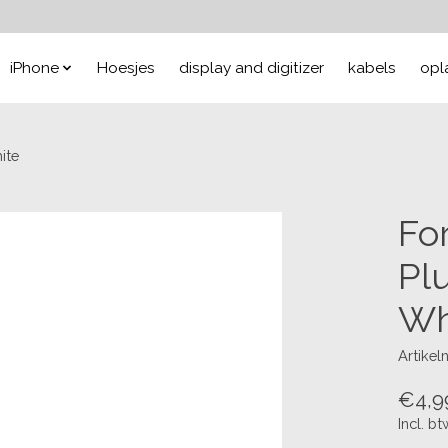
iPhone
Hoesjes
display and digitizer
kabels
opl
ite
Fo
Pl
Wh
Artike
€4,9
Incl. bt