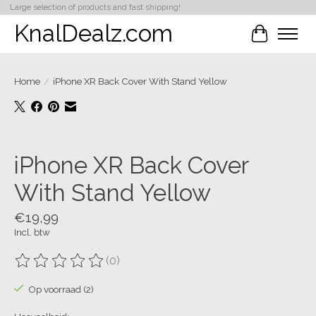
Large selection of products and fast shipping!
KnalDealz.com
Winkelwa
Home
/
iPhone XR Back Cover With Stand Yellow
Product image slideshow Items
iPhone XR Back Cover
With Stand Yellow
€19,99
Incl. btw
(0)
De beoordeling van dit product is
0
van de 5
Op voorraad (2)