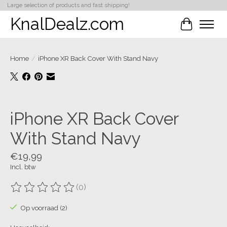
Large selection of products and fast shipping!
KnalDealz.com
Winkelwa
Home
/
iPhone XR Back Cover With Stand Navy
Product image slideshow Items
iPhone XR Back Cover
With Stand Navy
€19,99
Incl. btw
(0)
De beoordeling van dit product is
0
van de 5
Op voorraad (2)