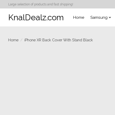
Large selection of products and fast shipping!
KnalDealz.com
Home
Samsung
Home
/
iPhone XR Back Cover With Stand Black
Product image slideshow Items