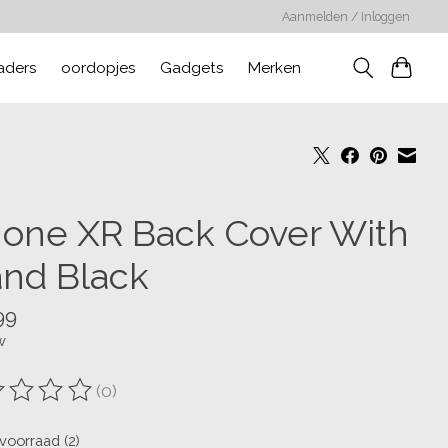
Aanmelden / Inloggen
aders
oordopjes
Gadgets
Merken
hone XR Back Cover With
and Black
99
w
(0)
oordeling van dit product is
0
van de 5
voorraad (2)