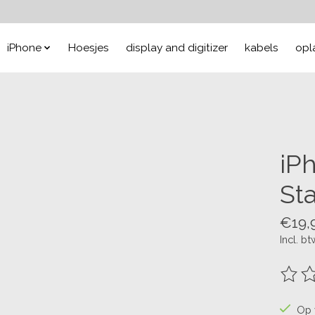
iPhone
Hoesjes
display and digitizer
kabels
opl
iP
St
€19,
Incl. bt
De be
Op 