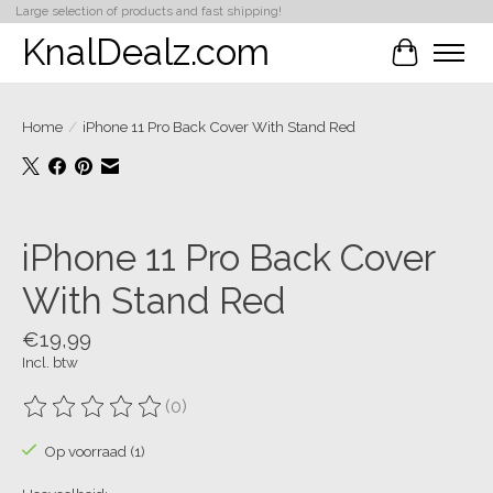
Large selection of products and fast shipping!
KnalDealz.com
Winkelwa
Home
/
iPhone 11 Pro Back Cover With Stand Red
Product image slideshow Items
iPhone 11 Pro Back Cover
With Stand Red
€19,99
Incl. btw
(0)
De beoordeling van dit product is
0
van de 5
Op voorraad (1)