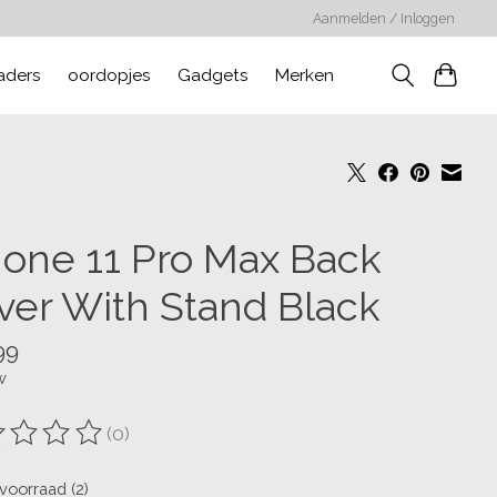
Aanmelden / Inloggen
aders
oordopjes
Gadgets
Merken
hone 11 Pro Max Back
ver With Stand Black
99
w
(0)
oordeling van dit product is
0
van de 5
voorraad (2)