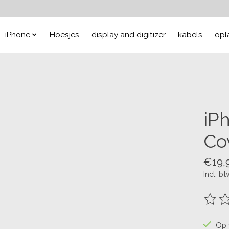
iPhone
Hoesjes
display and digitizer
kabels
opl
iP
Co
€19,
Incl. bt
De be
Op 