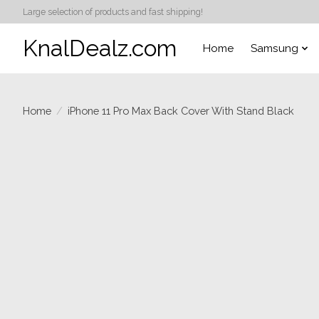
Large selection of products and fast shipping!
KnalDealz.com
Home
Samsung
Home
/
iPhone 11 Pro Max Back Cover With Stand Black
Product image slideshow Items