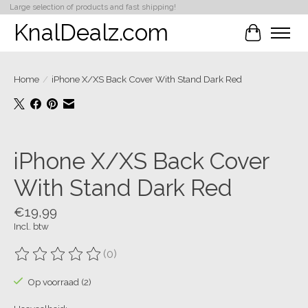
Large selection of products and fast shipping!
KnalDealz.com
Winkelwa
Home
/
iPhone X/XS Back Cover With Stand Dark Red
Product image slideshow Items
iPhone X/XS Back Cover
With Stand Dark Red
€19,99
Incl. btw
(0)
De beoordeling van dit product is
0
van de 5
Op voorraad (2)