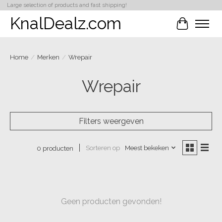
Large selection of products and fast shipping!
KnalDealz.com
Winkelwa
Home
/
Merken
/
Wrepair
Wrepair
Filters weergeven
Sorteren op
Meest bekeken
0 producten
Geen producten gevonden!