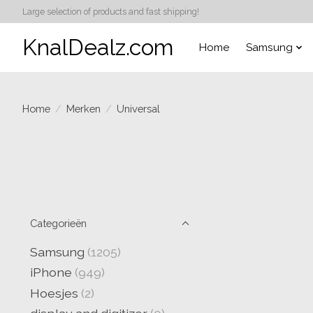
Large selection of products and fast shipping!
KnalDealz.com
Home
Samsung
Home
/
Merken
/
Universal
Categorieën
Samsung
(1205)
iPhone
(949)
Hoesjes
(2)