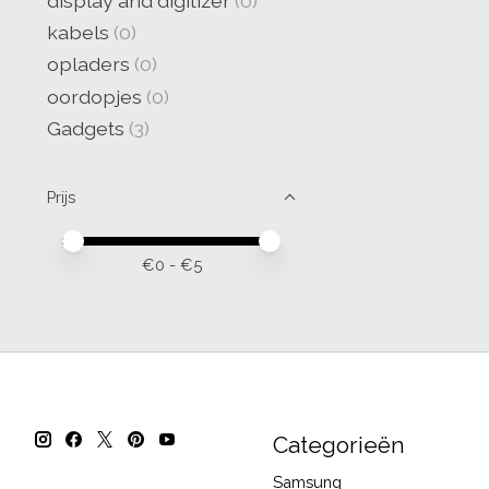
display and digitizer
(0)
kabels
(0)
opladers
(0)
oordopjes
(0)
Gadgets
(3)
Prijs
Minimale prijswaarde
Price maximum value
€
0
- €
5
Categorieën
Samsung