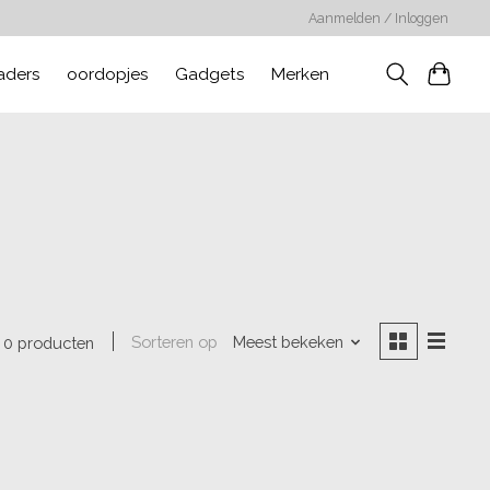
Aanmelden / Inloggen
aders
oordopjes
Gadgets
Merken
Sorteren op
Meest bekeken
0 producten