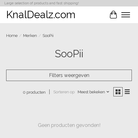
Large selection of products and fast shipping!
KnalDealz.com
Winkelwa
Home
/
Merken
/
SooPii
SooPii
Filters weergeven
Sorteren op
Meest bekeken
0 producten
Geen producten gevonden!