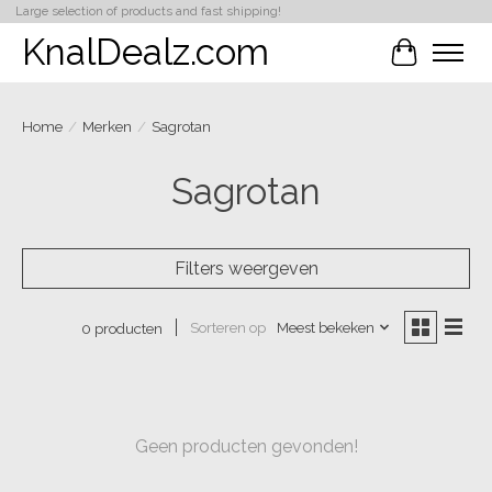
Large selection of products and fast shipping!
KnalDealz.com
Winkelwa
Home
/
Merken
/
Sagrotan
Sagrotan
Filters weergeven
Sorteren op
Meest bekeken
0 producten
Geen producten gevonden!