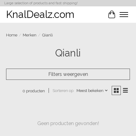
Large selection of products and fast shipping!
KnalDealz.com
Winkelwa
Home
/
Merken
/
Qianli
Qianli
Filters weergeven
Sorteren op
Meest bekeken
0 producten
Geen producten gevonden!