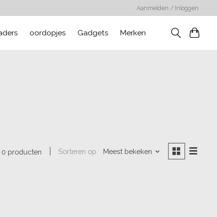
Aanmelden / Inloggen
aders
oordopjes
Gadgets
Merken
Sorteren op
Meest bekeken
0 producten