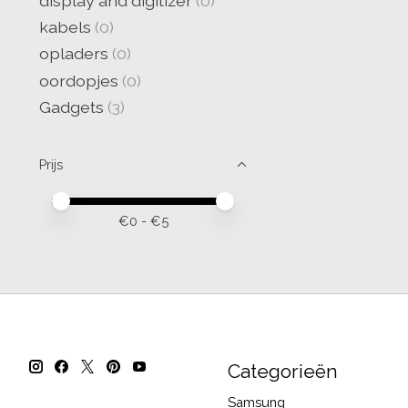
display and digitizer
(0)
kabels
(0)
opladers
(0)
oordopjes
(0)
Gadgets
(3)
Prijs
Minimale prijswaarde
Price maximum value
€
0
- €
5
Categorieën
Samsung