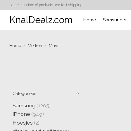
Large selection of products and fast shipping!
KnalDealz.com
Home
Samsung
Home
/
Merken
/
Muvit
Categorieën
Samsung
(1205)
iPhone
(949)
Hoesjes
(2)