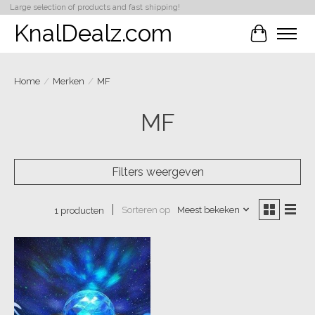
Large selection of products and fast shipping!
KnalDealz.com
Winkelwa
Home
/
Merken
/
MF
MF
Filters weergeven
Sorteren op
Meest bekeken
1 producten