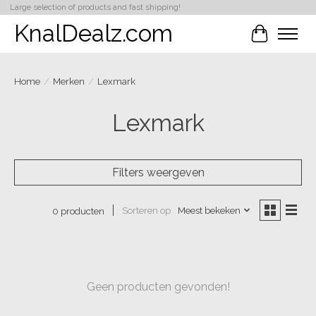
Large selection of products and fast shipping!
KnalDealz.com
Winkelwa
Home
/
Merken
/
Lexmark
Lexmark
Filters weergeven
Sorteren op
Meest bekeken
0 producten
Geen producten gevonden!