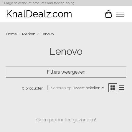
Large selection of products and fast shipping!
KnalDealz.com
Winkelwa
Home
/
Merken
/
Lenovo
Lenovo
Filters weergeven
Sorteren op
Meest bekeken
0 producten
Geen producten gevonden!