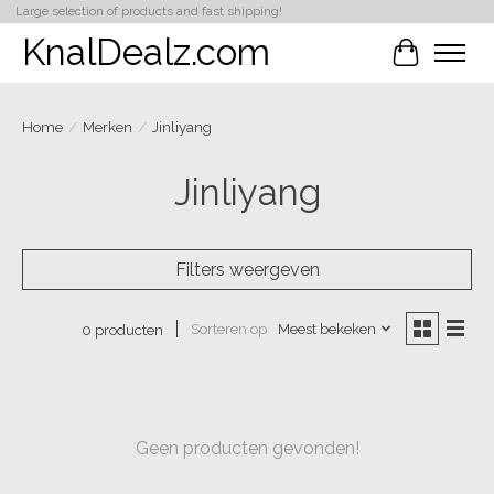
Large selection of products and fast shipping!
KnalDealz.com
Winkelwa
Home
/
Merken
/
Jinliyang
Jinliyang
Filters weergeven
Sorteren op
Meest bekeken
0 producten
Geen producten gevonden!