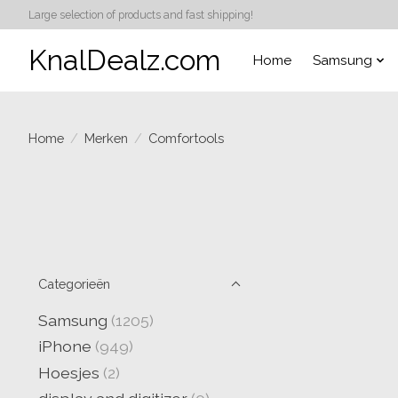
Large selection of products and fast shipping!
KnalDealz.com
Home
Samsung
Home
/
Merken
/
Comfortools
Categorieën
Samsung
(1205)
iPhone
(949)
Hoesjes
(2)