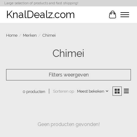
Large selection of products and fast shipping!
KnalDealz.com
Winkelwa
Home
/
Merken
/
Chimei
Chimei
Filters weergeven
Sorteren op
Meest bekeken
0 producten
Geen producten gevonden!