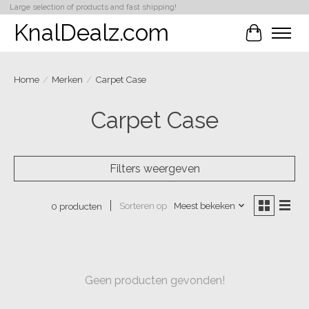
Large selection of products and fast shipping!
KnalDealz.com
Winkelwa
Home
/
Merken
/
Carpet Case
Carpet Case
Filters weergeven
Sorteren op
Meest bekeken
0 producten
Geen producten gevonden!