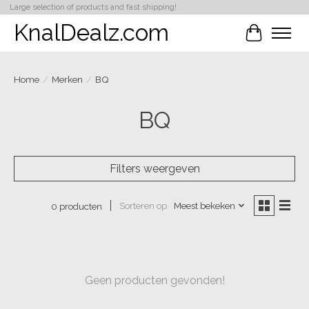
Large selection of products and fast shipping!
KnalDealz.com
Winkelwa
Home
/
Merken
/
BQ
BQ
Filters weergeven
Sorteren op
Meest bekeken
0 producten
Geen producten gevonden!