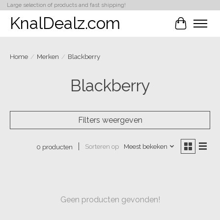
Large selection of products and fast shipping!
KnalDealz.com
Winkelwa
Home
/
Merken
/
Blackberry
Blackberry
Filters weergeven
Sorteren op
Meest bekeken
0 producten
Geen producten gevonden!