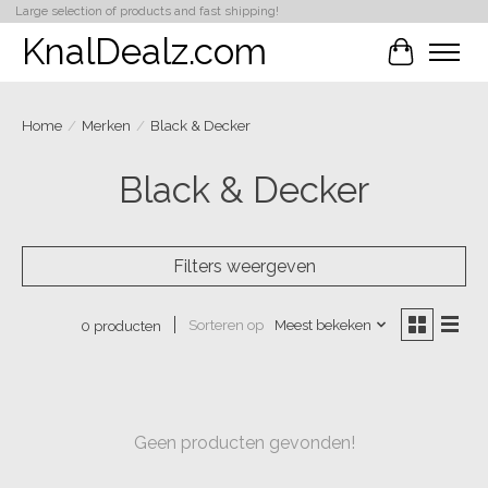
Large selection of products and fast shipping!
KnalDealz.com
Winkelwa
Home
/
Merken
/
Black & Decker
Black & Decker
Filters weergeven
Sorteren op
Meest bekeken
0 producten
Geen producten gevonden!