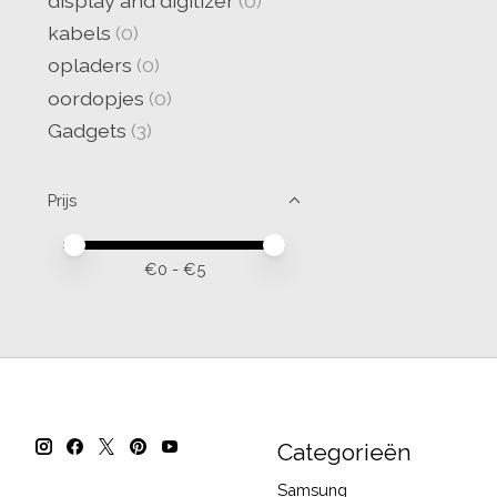
display and digitizer
(0)
kabels
(0)
opladers
(0)
oordopjes
(0)
Gadgets
(3)
Prijs
Minimale prijswaarde
Price maximum value
€
0
- €
5
Categorieën
Samsung