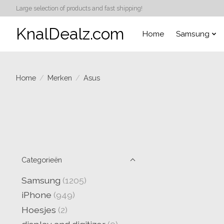
Large selection of products and fast shipping!
KnalDealz.com
Home
Samsung
Home
/
Merken
/
Asus
Categorieën
Samsung
(1205)
iPhone
(949)
Hoesjes
(2)