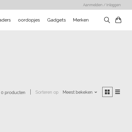
Aanmelden / Inloggen
aders
oordopjes
Gadgets
Merken
Sorteren op
Meest bekeken
0 producten